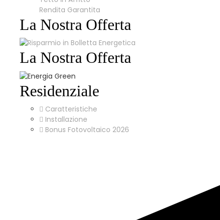
Rendita Garantita
La Nostra Offerta
La Nostra Offerta
Residenziale
Caratteristiche
Installazione
Bonus Fotovoltaico 2026