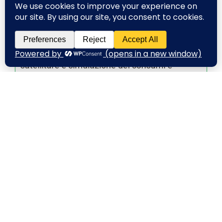
La perizia è davvero gratuita?
Sì, la nostra perizia iniziale tramite analisi
satellitare e simulazione dei consumi è
completamente gratuita e non ti vincola in
alcun modo all’acquisto.
Quanto posso risparmiare in
bolletta?
Quanto tempo serve per