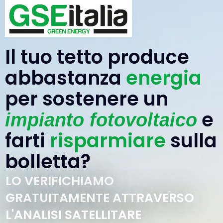
Il tuo tetto produce
abbastanza
energia
per sostenere un
e
impianto fotovoltaico
farti
risparmiare
sulla
bolletta?
LO VERIFICHIAMO
GRATUITAMENTE ATTRAVERSO
L'ANALISI SATELLITARE