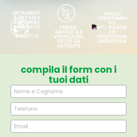
DETRAIBILIT
ANALISI
À FISCALE E
ORIENTAMEN
RISPARMIO
TO,
IMMEDIATO
PERIZIA
INCLINAZION
IN
GRATUITA E
E E
BOLLETTA
VERIFICA DEL
PRODUZIONE
TETTO DA
ENERGETICA
SATELLITE
compila il form con i
tuoi dati